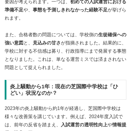
要因が考えられます。一つは、
初めての入試運営における
準備不足
や、
事態を予測しきれなかった経験不足
が挙げら
れます。
また、合格者数の問題については、学校側の
生徒確保への
強い意図
と、
見込みの甘さ
が指摘されました。結果的に、
学校に対する不信感は募り、行政指導にまで発展する事態
となりました。これは、単なる運営ミスでは済まされない
問題として捉えられました。
炎上騒動から1年：現在の芝国際中学校は「ひ
どい」状況なのか？
2023年の炎上騒動から約1年が経過し、芝国際中学校は
様々な改善策を講じています。例えば、2024年度入試で
は、前年の反省を踏まえ、
入試運営の透明性向上
や
情報提