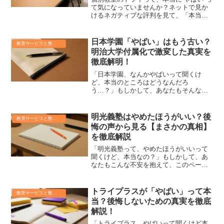
て気になっていませんか？ネットで見か
けるネガティブな評判を見て、「本当に
信頼できる塾なの？」と不安を感じてい
るかもしれませんね。この「やばい」の
真相は何か、一体何がそう言われる原因
日本学園「やばい」はもう古い？
教育サービスと塾の真実
なのか、しっかり見極...
明治大学付属化で激変した真実を
徹底解明！
「日本学園、なんかやばいって聞くけ
ど、本当のところはどうなんだろ
う…？」もしかして、あなたもそんな風
に思っていませんか？インターネット上
には様々な情報が溢れていて、どれが本
当か分からず不安になりますよね。で
明光義塾はやめたほうがいい？後
教育サービスと塾の真実
も、安心してください。この記事では...
悔の声から見る【まさかの真相】
を徹底解説
「明光義塾って、やめたほうがいいって
聞くけど、本当なの？」もしかして、あ
なたもこんな不安を抱えて、このページ
にたどり着いたのではないでしょうか？
お子さんの塾選びは、本当に悩みが多い
ですよね。大切なお子さんの学習環境だ
トライプラスが「やばい」って本
教育サービスと塾の真実
からこそ、失敗したくない...
当？後悔しないための真実を徹底
解説！
「トライプラス、やばいって聞くけど本