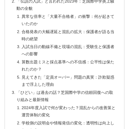
「伝説の入試」と言われた2023年：芝国際中学炎上騒
動の全貌
異常な倍率と「大量不合格者」の衝撃：何が起きて
いたのか
合格発表の大幅遅延と混乱の拡大：保護者が語る当
時の絶望
入試当日の動線不備と現場の混乱：受験生と保護者
への影響
算数出題ミスと採点基準への不信感：公平性は保た
れたのか？
見えてきた「定員オーバー」問題の真実：詐欺疑惑
まで浮上した理由
「ひどい」は過去の話？芝国際中学の信頼回復への取
り組みと最新情報
2024年度入試で何が変わった？混乱からの改善策と
運営体制の変化
学校側の説明会や情報発信の変化：透明性は向上し