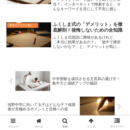
当？」インターネットで検索すると、そ
んなキーワードを目にして不安に感じて
いませんか？ 大切なお子さんの塾選びだ
からこそ、ネガティブな評判は気になり
ますよね。でも、安心してください。こ
ふくしま式の「デメリット」を徹
教育サービスと塾の真実
の記事では、「トライプ...
底解剖！後悔しないための全知識
ふくしま式国語に興味があるけれど、
「本当に効果があるの？」「途中で挫折
しないかな？」と、デメリットが気にな
っていませんか？せっかくお子さんの国
語力を伸ばしたいと思っても、途中で続
かなかったり、期待した効果が得られな
かったら残念ですよね。この...
中学受験を成功させる文房具の選び方！
集中力と成績アップの秘訣
浅野中学に向いてる子はどんな子？保護
者が見極めるポイントと合格への道
メニュー
ホーム
検索
トップ
サイドバー