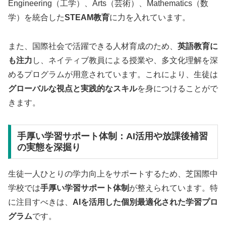
Engineering（工学）、Arts（芸術）、Mathematics（数
学）を統合した
STEAM教育
に力を入れています。
また、国際社会で活躍できる人材育成のため、
英語教育に
も注力
し、ネイティブ教員による授業や、多文化理解を深
めるプログラムが用意されています。これにより、生徒は
グローバルな視点と実践的なスキル
を身につけることがで
きます。
手厚い学習サポート体制：AI活用や放課後補習
の実態を深掘り
生徒一人ひとりの学力向上をサポートするため、芝国際中
学校では
手厚い学習サポート体制
が整えられています。特
に注目すべきは、
AIを活用した個別最適化された学習プロ
グラム
です。