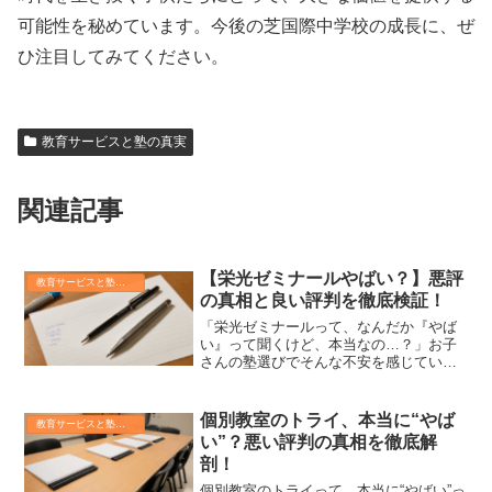
可能性を秘めています。今後の芝国際中学校の成長に、ぜ
ひ注目してみてください。
教育サービスと塾の真実
関連記事
【栄光ゼミナールやばい？】悪評
教育サービスと塾の真実
の真相と良い評判を徹底検証！
「栄光ゼミナールって、なんだか『やば
い』って聞くけど、本当なの…？」お子
さんの塾選びでそんな不安を感じていま
せんか？SNSやネットの掲示板で目にす
るネガティブな情報に、戸惑っている方
もいらっしゃるかもしれませんね。で
個別教室のトライ、本当に“やば
教育サービスと塾の真実
も、安心してください！こ...
い”？悪い評判の真相を徹底解
剖！
個別教室のトライって、本当に“やばい”っ