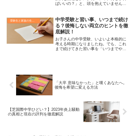
ばいいの？」と、頭を抱えていません
か？お子さんの学習、塾の宿題、模試、
願書の準備、そして志望校選び…。これ
らを抜け漏れなく、かつ効率的に進める
中学受験と習い事、いつまで続け
受験生と家族の生活ガイド
のは至難の業ですよね。でも...
る？後悔しない両立のヒントを徹
底解説！
お子さんの中学受験、いよいよ本格的に
考える時期になりましたね。でも、これ
まで続けてきた習い事を「いつまでやる
べき？」「両立は本当にできるの？」と
悩んでいませんか？「辞めさせたら後悔
するかも…」「勉強に集中させるべ
き？」そんな不安、きっと多く...
「大卒 意味なかった」と嘆くあなたへ。
後悔を希望に変える方法
【芝国際中学ひどい？】2023年炎上騒動
の真相と現在の評判を徹底解説