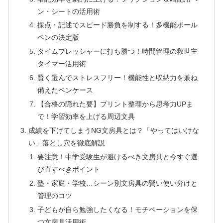
ン・シートの活用術
採点・記述でスピード勝負を制する！多機能ボール
ペンの決定版
タイムプレッシャーに打ち勝つ！時間管理の救世主
タイマー活用術
賢く選んでストレスフリー！機能性と収納力を兼ね
備えたペンケース
【合格の隠れた要】プリント整理から思考力UPま
で！学習効率を上げる周辺文具
成績を下げてしまうNG文房具とは？「やってはいけな
い」落とし穴を徹底解説
要注意！中学受験生が避けるべき文房具と今すぐ選
び直すべきポイント
塾・家庭・学校…シーン別文房具の賢い使い分けと
管理のコツ
子どもが自ら勉強したくなる！モチベーションを保
つ文房具活用術