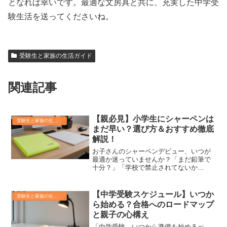
となれば幸いです。最適な文房具と共に、充実した中学受
験生活を送ってくださいね。
受験生と家族の生活ガイド
関連記事
【親必見】小学生にシャーペンは
受験生と家族の生活ガイド
まだ早い？選び方＆おすすめ徹底
解説！
お子さんのシャーペンデビュー、いつが
最適か迷っていませんか？「まだ鉛筆で
十分？」「学校で禁止されてないか
な？」そんな疑問、たくさんありますよ
ね。この記事では、小学生のお子さんに
ぴったりのシャーペン選びのコツから、
【中学受験スケジュール】いつか
受験生と家族の生活ガイド
おすすめ商品まで、失敗しない...
ら始める？合格へのロードマップ
と親子の心構え
「中学受験、いつから準備を始めるべ