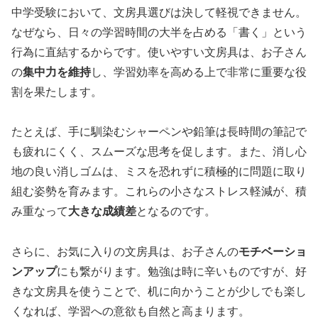
中学受験において、文房具選びは決して軽視できません。
なぜなら、日々の学習時間の大半を占める「書く」という
行為に直結するからです。使いやすい文房具は、お子さん
の
集中力を維持
し、学習効率を高める上で非常に重要な役
割を果たします。
たとえば、手に馴染むシャーペンや鉛筆は長時間の筆記で
も疲れにくく、スムーズな思考を促します。また、消し心
地の良い消しゴムは、ミスを恐れずに積極的に問題に取り
組む姿勢を育みます。これらの小さなストレス軽減が、積
み重なって
大きな成績差
となるのです。
さらに、お気に入りの文房具は、お子さんの
モチベーショ
ンアップ
にも繋がります。勉強は時に辛いものですが、好
きな文房具を使うことで、机に向かうことが少しでも楽し
くなれば、学習への意欲も自然と高まります。