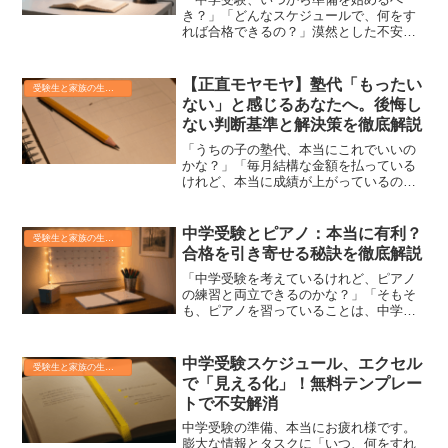
き？」「どんなスケジュールで、何をす
れば合格できるの？」漠然とした不安や
疑問を抱えていませんか？中学受験は、
お子様だけでなく、ご家族にとっても大
きな挑戦ですよね。この記事を読めば、
【正直モヤモヤ】塾代「もったい
受験生と家族の生活ガイド
合格までの明確なロードマッ...
ない」と感じるあなたへ。後悔し
ない判断基準と解決策を徹底解説
「うちの子の塾代、本当にこれでいいの
かな？」「毎月結構な金額を払っている
けれど、本当に成績が上がっているの
か、費用に見合っているのかモヤモヤす
る…」もしかしたら、あなたもそんな風
に感じていませんか？塾代が「もったい
中学受験とピアノ：本当に有利？
受験生と家族の生活ガイド
ない」と感じる気持ち、よく...
合格を引き寄せる秘訣を徹底解説
「中学受験を考えているけれど、ピアノ
の練習と両立できるのかな？」「そもそ
も、ピアノを習っていることは、中学受
験で本当に有利になるの？」お子さんの
将来を真剣に考える親御さんなら、一度
はこんな悩みを抱えたことがあるかもし
中学受験スケジュール、エクセル
受験生と家族の生活ガイド
れませんね。安心してくだ...
で「見える化」！無料テンプレー
トで不安解消
中学受験の準備、本当にお疲れ様です。
膨大な情報とタスクに「いつ、何をすれ