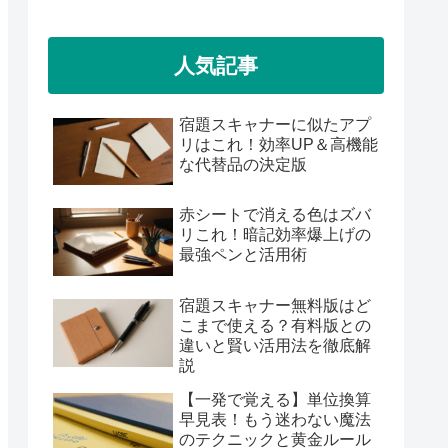
人気記事
宿題スキャナーに似たアプ
リはこれ！効率UP＆高機能
な代替品の決定版
赤シートで消える色はズバ
リこれ！暗記効率爆上げの
最強ペンと活用術
宿題スキャナー無料版はど
こまで使える？有料版との
違いと賢い活用法を徹底解
説
【一発で覚える】単位換算
早見表！もう迷わない魔法
のテクニックと黄金ルール