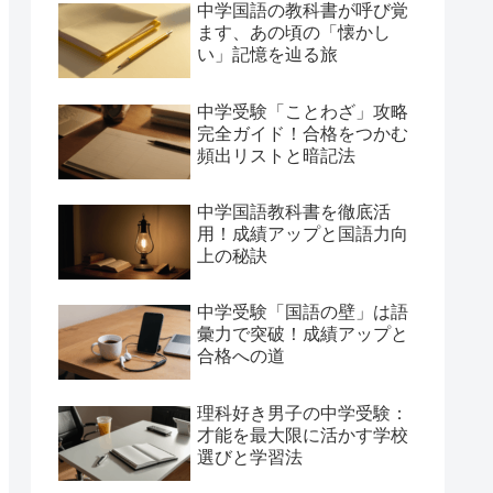
中学国語の教科書が呼び覚
ます、あの頃の「懐かし
い」記憶を辿る旅
中学受験「ことわざ」攻略
完全ガイド！合格をつかむ
頻出リストと暗記法
中学国語教科書を徹底活
用！成績アップと国語力向
上の秘訣
中学受験「国語の壁」は語
彙力で突破！成績アップと
合格への道
理科好き男子の中学受験：
才能を最大限に活かす学校
選びと学習法