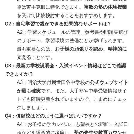
導は苦手克服に特化できます。
複数の塾の体験授業
を受けて比較検討することをおすすめします。
Q2：自宅学習で親ができる効果的なサポートは？
A2：学習スケジュールの管理、参考書や問題集選び
のサポート、学習環境の整備などが挙げられます。
最も重要なのは、
お子様の頑張りを認め、精神的に
支える
ことです。
Q3：最新の学校説明会・入試イベント情報はどこで確認
できますか？
A3：明治大学付属世田谷中学校の
公式ウェブサイト
が最も確実
です。また、大手塾や中学受験情報サイ
トでも随時更新されていますので、こまめにチェッ
クしましょう。
Q4：併願校はどのように選べばいいですか？
A4：お子様の学力レベル、志望校との距離、入試日
程などを総合的に考慮し、
塾の先生や教育カウンセ