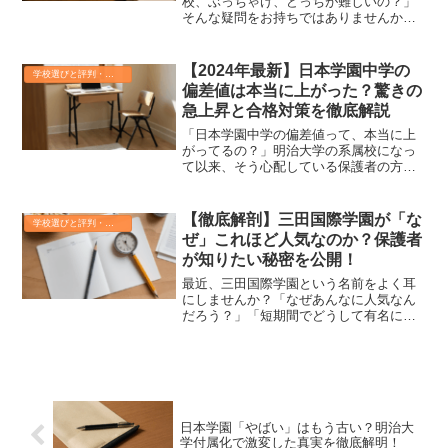
校、ぶっちゃけ、どっちが難しいの？」
そんな疑問をお持ちではありませんか？
インターネットや周囲の情報に惑わさ
れ、自分に最適な道はどこにあるのか、
悩んでしまう方も多いはず。この記事で
【2024年最新】日本学園中学の
学校選びと評判・偏差値のリアル
は、渋幕の中学受験と高校受験...
偏差値は本当に上がった？驚きの
急上昇と合格対策を徹底解説
「日本学園中学の偏差値って、本当に上
がってるの？」明治大学の系属校になっ
て以来、そう心配している保護者の方も
多いのではないでしょうか。この記事を
読めば、偏差値上昇の真実から最新の合
格対策、さらには今後の予測まで、日本
【徹底解剖】三田国際学園が「な
学校選びと評判・偏差値のリアル
学園中学校（明大世田谷）...
ぜ」これほど人気なのか？保護者
が知りたい秘密を公開！
最近、三田国際学園という名前をよく耳
にしませんか？「なぜあんなに人気なん
だろう？」「短期間でどうして有名にな
ったの？」と疑問に感じている保護者の
方も多いのではないでしょうか。「うち
の子に合う学校なのかな？」「どんな教
育をしているんだろう？」...
日本学園「やばい」はもう古い？明治大
学付属化で激変した真実を徹底解明！