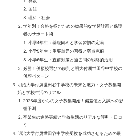
算数
国語
理科・社会
学年別！合格を掴むための効果的な学習計画と保護
者のサポート術
小学4年生：基礎固めと学習習慣の定着
小学5年生：重要単元の習得と弱点克服
小学6年生：直前対策と過去問の戦略的活用
必勝！併願校選びの鉄則と明大付属世田谷中学校の
併願パターン
明治大学付属世田谷中学校の未来と魅力：女子募集開
始と学校生活のリアル
2026年度からの女子募集開始！偏差値と入試への影
響予測
卒業生の進路実績と学校生活のリアルな評判・口コ
ミ
明治大学付属世田谷中学校受験を成功させるための最