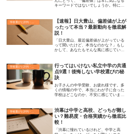
んにとって、「偏差値」は常に気になる
キーワードではないでしょうか。特に
「偏差値50」と聞くと、一般的な平均の
ように感じがちですが、中学受験におい
てはその意味合いが大きく異なります。
【速報】日大豊山、偏差値が上が
学校選びと評判・偏差値のリアル
「中学受験の偏差値50は...
ったって本当？最新動向を徹底解
説！
「日大豊山、最近偏差値が上がっている
って聞いたけど、本当なのかな？」もし
かして、あなたもそんな風に感じていま
せんか？受験生を持つ保護者の皆さんな
ら、特に気になっていることでしょう。
もし本当に偏差値が上がっていたら、合
行ってはいけない私立中学の共通
学校選びと評判・偏差値のリアル
格はさらに難しくなるので...
点9選！後悔しない学校選びの秘
訣
お子さんの中学受験、お疲れ様です。多
くの情報の中で、本当にわが子に合った
学校はどこなのか、不安に感じていませ
んか？もしかしたら、あなたは「行って
はいけない私立中学」というキーワード
で検索したかもしれませんね。大切なお
渋幕は中学と高校、どっちが難し
学校選びと評判・偏差値のリアル
子さんの将来に関わる選択...
い？難易度・合格実績から徹底比
較！
「渋幕に憧れているけれど、中学と高