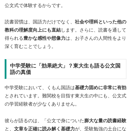
公文式で体験するからです。
読書習慣は、国語力だけでなく、
社会や理科といった他の
教科の理解度向上にも直結
します。さらに、読書を通して
得られる
豊かな感性や想像力
は、お子さんの人間性をより
深く育むことでしょう。
中学受験に「効果絶大」？東大生も語る公文国
語の真価
中学受験において、くもん国語は
基礎力固めに非常に有効
とされています。難関校を目指す東大生の中にも、公文式
の学習経験者が少なくありません。
彼らが語るのは、「公文で身についた
膨大な量の読書経験
と、
文章を正確に読み解く基礎力
が、受験勉強の土台にな