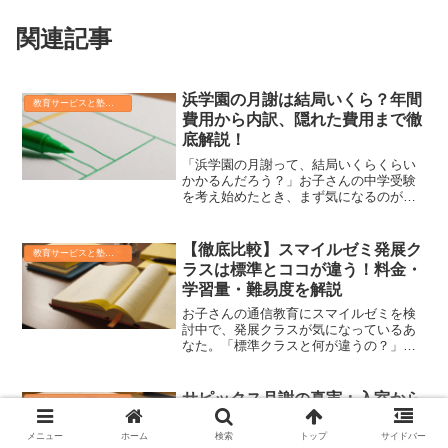
関連記事
浜学園の月謝は結局いくら？年間
教育サービスと塾の真実
費用から内訳、隠れた費用まで徹
底解説！
「浜学園の月謝って、結局いくらくらい
かかるんだろう？」お子さんの中学受験
を考え始めたとき、まず気になるのが塾
の費用ですよね。特に浜学園は実績があ
るだけに、「月謝が高いのでは？」と不
安に思う保護者の方も多いのではないで
【徹底比較】スマイルゼミ発展ク
教育サービスと塾の真実
しょうか。でもご安心くだ...
ラスは標準とココが違う！料金・
学習量・難易度を解説
お子さんの通信教育にスマイルゼミを検
討中で、発展クラスが気になっているあ
なた。「標準クラスと何が違うの？」
「難しすぎて挫折しないかな？」「うち
の子に合っているの？」と、様々な疑問
や不安を抱えていませんか？このページ
サピックス月謝の真実：入室から
教育サービスと塾の真実
では、スマイルゼミ発展クラ...
卒業までの全費用と内訳を徹底解
説！
メニュー
ホーム
検索
トップ
サイドバー