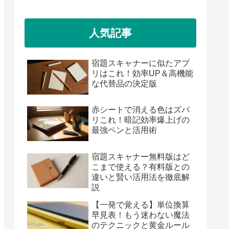
人気記事
宿題スキャナーに似たアプ
リはこれ！効率UP＆高機能
な代替品の決定版
赤シートで消える色はズバ
リこれ！暗記効率爆上げの
最強ペンと活用術
宿題スキャナー無料版はど
こまで使える？有料版との
違いと賢い活用法を徹底解
説
【一発で覚える】単位換算
早見表！もう迷わない魔法
のテクニックと黄金ルール