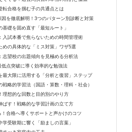
逆転合格を掴む子の共通点とは
原因を徹底解明！3つのパターン別診断と対策
の基礎を固め直す「最短ルート」
：入試本番で焦らないための時間管理術
ための具体的な「ミス対策」ワザ5選
：志望校の出題傾向を見極める分析法
最低点突破に導く効率的な勉強法
を最大限に活用する「分析と復習」ステップ
の戦略的学習法（国語・算数・理科・社会）
！理想的な回数と目的別のやり方
伸ばす！戦略的な学習計画の立て方
る！合格へ導くサポートと声かけのコツ
中学受験期に響く「励ましの言葉」