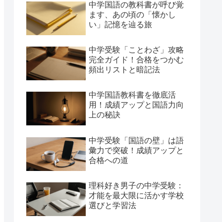
中学国語の教科書が呼び覚
ます、あの頃の「懐かし
い」記憶を辿る旅
中学受験「ことわざ」攻略
完全ガイド！合格をつかむ
頻出リストと暗記法
中学国語教科書を徹底活
用！成績アップと国語力向
上の秘訣
中学受験「国語の壁」は語
彙力で突破！成績アップと
合格への道
理科好き男子の中学受験：
才能を最大限に活かす学校
選びと学習法