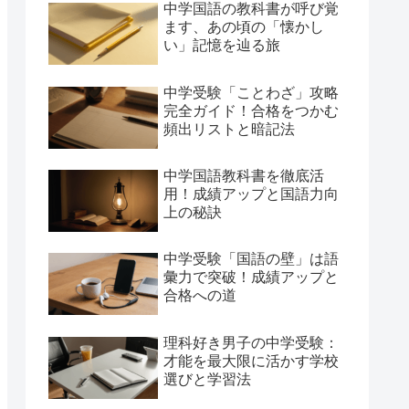
中学国語の教科書が呼び覚
ます、あの頃の「懐かし
い」記憶を辿る旅
中学受験「ことわざ」攻略
完全ガイド！合格をつかむ
頻出リストと暗記法
中学国語教科書を徹底活
用！成績アップと国語力向
上の秘訣
中学受験「国語の壁」は語
彙力で突破！成績アップと
合格への道
理科好き男子の中学受験：
才能を最大限に活かす学校
選びと学習法