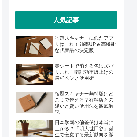
人気記事
宿題スキャナーに似たアプ
リはこれ！効率UP＆高機能
な代替品の決定版
赤シートで消える色はズバ
リこれ！暗記効率爆上げの
最強ペンと活用術
宿題スキャナー無料版はど
こまで使える？有料版との
違いと賢い活用法を徹底解
説
日本学園の偏差値は本当に
上がる？「明大世田谷」誕
生で激変する最新動向を徹