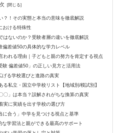
次
ない？！その実態と本当の意味を徹底解説
における特殊性
」ではないのか？受験者層の違いを徹底解説
験偏差値50の具体的な学力レベル
と言われる理由｜子どもと親の努力を肯定する視点
験 偏差値50」の正しい見方と活用法
広げる学校選びと進路の真実
ある私立・国立中学校リスト【地域別/模試別】
値〇〇」は本当？誤解されがちな換算の真実
ら着実に実績を出す学校の選び方
当に合う」中学を見つける視点と基準
的な学習法と親ができる最高のサポート
りやすい学習の落とし穴と対策