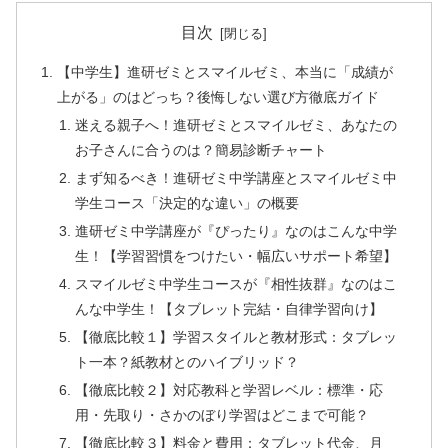
目次
【中学生】進研ゼミとスマイルゼミ、本当に「成績が
上がる」のはどっち？後悔しない選び方徹底ガイド
迷える親子へ！進研ゼミとスマイルゼミ、あなたの
お子さんに合うのは？簡易診断チャート
まず知るべき！進研ゼミ中学講座とスマイルゼミ中
学生コース「決定的な違い」の概要
進研ゼミ中学講座が『ぴったり』なのはこんな中学
生！【学習習慣をつけたい・幅広いサポート希望】
スマイルゼミ中学生コースが『相性抜群』なのはこ
んな中学生！【タブレット完結・自律学習向け】
【徹底比較１】学習スタイルと教材形式：タブレッ
ト一本？紙教材とのハイブリッド？
【徹底比較２】対応教科と学習レベル：標準・応
用・先取り・さかのぼり学習はどこまで可能？
【徹底比較３】料金と費用：タブレット代金、月