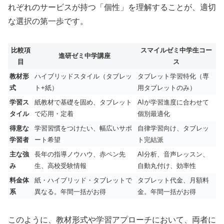
れぞれのサービスが持つ「個性」を理解することが、適切
な選択の第一歩です。
比較項
スマイルゼミ中学生コー
進研ゼミ中学講座
目
ス
教材形
ハイブリッドスタイル（タブレッ
タブレット学習特化（専
式
ト+紙）
用タブレットのみ）
学習ス
紙教材で基礎を固め、タブレット
AIが学習進度に合わせて
タイル
で応用・定着
個別最適化
得意な
学習習慣をつけたい、幅広いサポ
自律学習向け、タブレッ
学習者
ート希望
ト完結派
主な強
長年の指導ノウハウ、赤ペン先
AI分析、音声レッスン、
み
生、高校受験情報
自動丸付け、効率性
料金体
紙・ハイブリッド・タブレットで
タブレット代金、月額料
系
異なる。年間一括がお得
金。年間一括がお得
このように、教材形式や学習アプローチにおいて、両者に