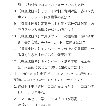
額、追加料金でコストパフォーマンスを比較
【徹底比較４】サポート体制と質問対応：赤ペン先
生？AIチャット？個別指導の質は？
【徹底比較５】定期テスト対策と高校受験対策：内
申点アップ＆志望校合格への強さは？
【徹底比較６】専用タブレットの機能性・使いやす
さ：書き心地、Androidモード、故障保証は？
【徹底比較７】モチベーション維持と学習習慣：や
る気を引き出す仕組みやご褒美制度
【徹底比較８】キャンペーン・無料体験・返金保
証：入会前に試せる？お得に始める方法は？
【ユーザーの声】進研ゼミ・スマイルゼミの評判は？
実際の口コミからわかるメリット・デメリット
進研ゼミ中学講座「ココが良かった！」「ココが惜
しい！」リアルな声
スマイルゼミ中学生コース「ココが最高！」「ココ
が残念…」リアルな声