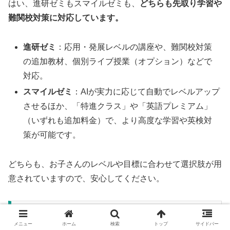
はい、進研ゼミもスマイルゼミも、
どちらも先取り学習や
難関校対策に対応しています。
進研ゼミ
：応用・発展レベルの講座や、難関校対策
の追加教材、個別ライブ授業（オプション）などで
対応。
スマイルゼミ
：AIが実力に応じて自動でレベルアップ
させるほか、「特進クラス」や「英語プレミアム」
（いずれも追加料金）で、より高度な学習や英検対
策が可能です。
どちらも、お子さんのレベルや目標に合わせて選択肢が用
意されていますので、安心してください。
進研ゼミ・スマイルゼミ以外も検討すべき？他
の通信教育との違いは？
メニュー
ホーム
検索
トップ
サイドバー