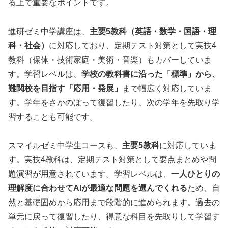
る上で重要なポイントです。
進研ゼミ中学講座は、
主要5教科（英語・数学・国語・理
科・社会）
に対応しており、定期テスト対策として実技4
教科（保体・技術家庭・美術・音楽）もカバーしていま
す。学習レベルは、
学校の教科書に沿った「標準」から、
難関校を目指す「応用・発展」
まで幅広く対応していま
す。学年をさかのぼって復習したり、次の学年を先取り学
習することも可能です。
スマイルゼミ中学生コースも、
主要5教科
に対応していま
す。実技4教科は、定期テスト対策として要点まとめや問
題演習が用意されています。学習レベルは、
一人ひとりの
理解度に合わせてAIが最適な問題を選んでくれる
ため、自
然と基礎固めから応用まで段階的に進められます。過去の
単元に戻って復習したり、得意な科目を先取りして学習す